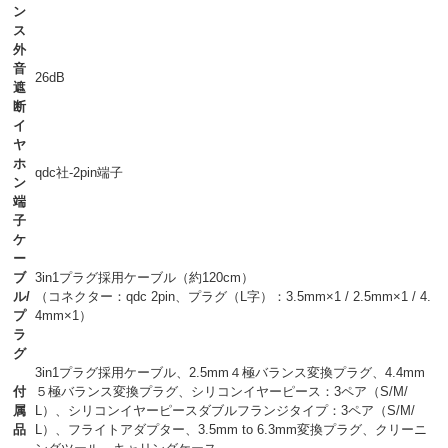
ン
ス
外
音
26dB
遮
断
イ
ヤ
ホ
qdc社-2pin端子
ン
端
子
ケ
ー
ブ
3in1プラグ採用ケーブル（約120cm）
ル/
（コネクター：qdc 2pin、プラグ（L字）：3.5mm×1 / 2.5mm×1 / 4.
プ
4mm×1）
ラ
グ
3in1プラグ採用ケーブル、2.5mm４極バランス変換プラグ、4.4mm
付
５極バランス変換プラグ、シリコンイヤーピース：3ペア（S/M/
属
L）、シリコンイヤーピースダブルフランジタイプ：3ペア（S/M/
品
L）、フライトアダプター、3.5mm to 6.3mm変換プラグ、クリーニ