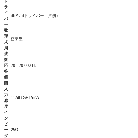
ド
ラ
イ
8BA / 8ドライバー（片側）
バ
ー
数
形
密閉型
式
周
波
数
応
20 - 20,000 Hz
答
範
囲
入
力
112dB SPL/mW
感
度
イ
ン
ピ
ー
25Ω
ダ