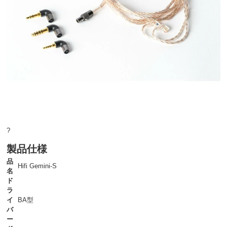
?
製品仕様
品
Hifi Gemini-S
名
ド
ラ
イ
BA型
バ
ー