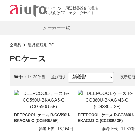
PCパーツ・周辺機器総合代理店
法人向けEC・カタログサイト
メーカー一覧
全商品
製品種類別 PC
PCケース
PC関連
ASUS
AMD
マザーボード
グラフィックカ
80
件中 1〜30件目
並び替え
表示切
RAZER
BIOSTAR
PCメモリー
CPUクーラー
COUGAR
SPARKLE
キーボード・マウス
LANカード
G.Skill
Team
Lian Li
LR-LINK
DEEPCOOL ケース R-CG590U-
DEEPCOOL ケース R-CG380U-
オーディオプレーヤー
イヤホン
BKAGA5-G (CG590U 5F)
BKAGM3-G (CG380U 3F)
aiuto
参考上代
18,164円
参考上代
11,800
ワイヤレスイヤホン
モバイル DAC
オーディオ