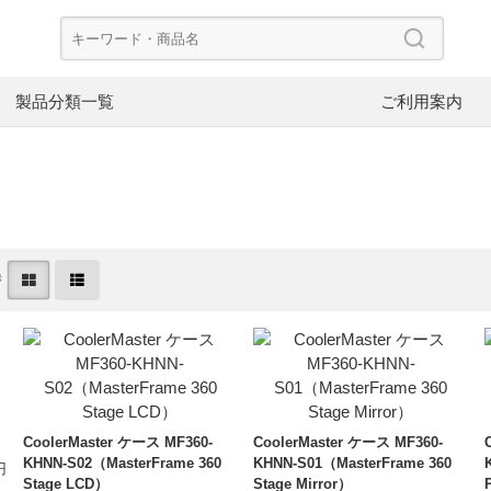
製品分類一覧
ご利用案内
CoolerMaster
Dee
ード
PCケース
CP
替
PowerColor
FS
ケースファン
電
Asustor
NZ
NAS
ネ
V-color
InW
SpotCam
ブ
ヘッドホン
イ
CoolerMaster ケース MF360-
CoolerMaster ケース MF360-
KHNN-S02（MasterFrame 360
KHNN-S01（MasterFrame 360
円
イヤーピース
イ
Stage LCD）
Stage Mirror）