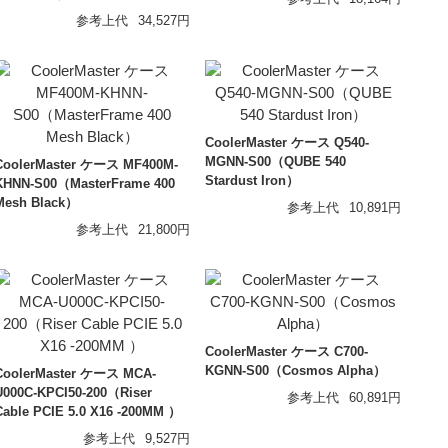
参考上代
34,527円
ear
le Audio
CoolerMaster ケース Q540-
MGNN-S00（QUBE 540
CoolerMaster ケース MF400M-
Stardust Iron）
KHNN-S00（MasterFrame 400
Mesh Black）
参考上代
10,891円
参考上代
21,800円
CoolerMaster ケース C700-
KGNN-S00（Cosmos Alpha）
CoolerMaster ケース MCA-
U000C-KPCI50-200（Riser
参考上代
60,891円
Cable PCIE 5.0 X16 -200MM ）
参考上代
9,527円