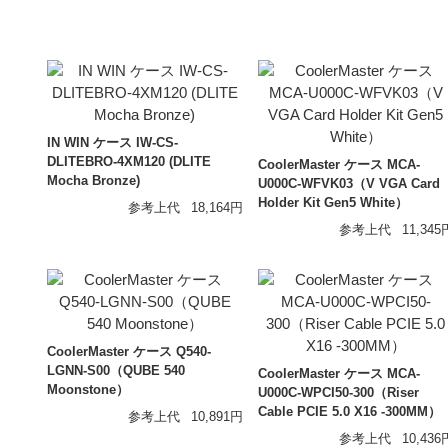
オーディオアクセサリー
Astell&Kern
AZLA
Maestraudio
EMPIRE Audio
モーションキャプチャー
VR機器
ULTRASONE
SENDY AUDIO
ゲーム/VR
IN WIN ケース IW-CS-
DLITEBRO-4XM120 (DLITE
CoolerMaster ケース MCA-
Mocha Bronze)
U000C-WFVK03（V VGA Card
NOITOM
DPVR
Holder Kit Gen5 White）
参考上代
18,164円
参考上代
11,345
CoolerMaster ケース Q540-
LGNN-S00（QUBE 540
CoolerMaster ケース MCA-
Moonstone）
U000C-WPCI50-300（Riser
Cable PCIE 5.0 X16 -300MM）
参考上代
10,891円
参考上代
10,436