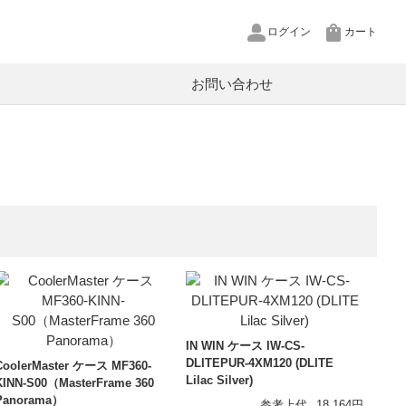
ログイン
カート
お問い合わせ
pCool
U
P
源
XT
ットワークカメラ
in
ルテクター
IN WIN ケース IW-CS-
ヤホン用リケーブル
DLITEPUR-4XM120 (DLITE
CoolerMaster ケース MF360-
Lilac Silver)
KINN-S00（MasterFrame 360
ヤープラグ
Panorama）
参考上代
18,164円