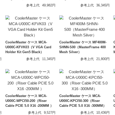
参考上代
49,982円
参考上代
36,345円
qdc
Fit
VOLK AUDIO
Nob
FIR AUDIO
CoolerMaster ケース MCA-
CoolerMaster ケース MF400M-
U000C-KFVK03（V VGA Card
SHNN-S00（MasterFrame 400
Holder Kit Gen5 Black）
Mesh Silver）
円
参考上代
11,345円
参考上代
21,800円
CoolerMaster ケース MCA-
CoolerMaster ケース MCA-
U000C-WPCI50-200（Riser
U000C-KPCI50-300（Riser
Cable PCIE 5.0 X16 -200MM ）
Cable PCIE 5.0 X16 -300MM）
円
参考上代
9,527円
参考上代
10,436円