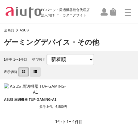
PCパーツ・周辺機器総合代理店
法人向けEC・カタログサイト
全商品
ASUS
ゲーミングデバイス・その他
1
件中 1〜1件目
並び替え
表示切替
ASUS 周辺機器 TUF-GAMING-A1
参考上代
6,800円
1
件中 1〜1件目