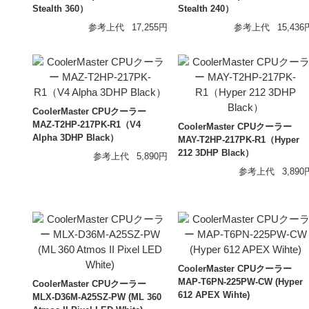
Stealth 360）
Stealth 240）
オーディオアクセサリー
参考上代
17,255円
参考上代
15,436
Astell&Kern
AZLA
Maestraudio
EMPIRE Audio
モーションキャプチャー
VR機器
ULTRASONE
SENDY AUDIO
ゲーム/VR
CoolerMaster CPUクーラー
MAZ-T2HP-217PK-R1（V4
CoolerMaster CPUクーラー
NOITOM
DPVR
Alpha 3DHP Black）
MAY-T2HP-217PK-R1（Hyper
212 3DHP Black）
参考上代
5,890円
参考上代
3,890
CoolerMaster CPUクーラー
MAP-T6PN-225PW-CW (Hyper
CoolerMaster CPUクーラー
612 APEX Wihte)
MLX-D36M-A25SZ-PW (ML 360