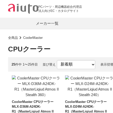
PCパーツ・周辺機器総合代理店
法人向けEC・カタログサイト
メーカー一覧
全商品
CoolerMaster
CPUクーラー
PC関連
ASUS
AMD
マザーボード
グラフィックカ
25
件中 1〜25件目
並び替え
表示切
RAZER
BIOSTAR
PCメモリー
CPUクーラー
COUGAR
SPARKLE
キーボード・マウス
LANカード
G.Skill
Team
Lian Li
LR-LINK
オーディオプレーヤー
イヤホン
CoolerMaster CPUクーラー
CoolerMaster CPUクーラー
aiuto
MLX-D36M-A24DK-
MLX-D24M-A24DK-
ワイヤレスイヤホン
モバイル DAC
R1（MasterLiqiud Atmos II
R1（MasterLiqiud Atmos II
オーディオ