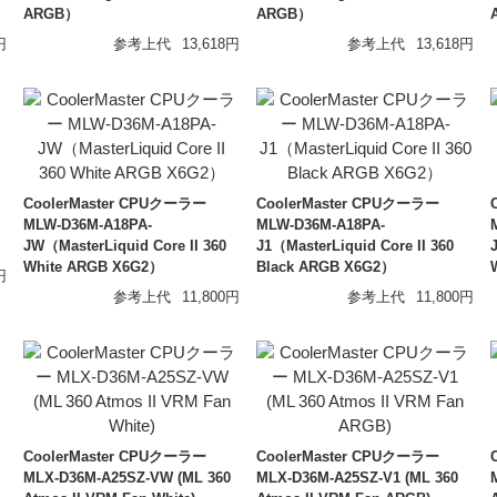
ARGB）
ARGB）
円
参考上代
13,618円
参考上代
13,618円
qdc
Fit
VOLK AUDIO
Nob
FIR AUDIO
CoolerMaster CPUクーラー
CoolerMaster CPUクーラー
MLW-D36M-A18PA-
MLW-D36M-A18PA-
JW（MasterLiquid Core II 360
J1（MasterLiquid Core II 360
White ARGB X6G2）
Black ARGB X6G2）
円
参考上代
11,800円
参考上代
11,800円
CoolerMaster CPUクーラー
CoolerMaster CPUクーラー
MLX-D36M-A25SZ-VW (ML 360
MLX-D36M-A25SZ-V1 (ML 360