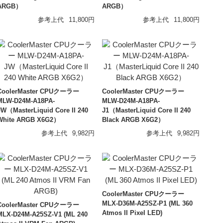
ARGB）
ARGB）
参考上代
11,800円
参考上代
11,800円
ear
le Audio
CoolerMaster CPUクーラー
CoolerMaster CPUクーラー
MLW-D24M-A18PA-
MLW-D24M-A18PA-
JW（MasterLiquid Core II 240
J1（MasterLiquid Core II 240
White ARGB X6G2）
Black ARGB X6G2）
参考上代
9,982円
参考上代
9,982円
CoolerMaster CPUクーラー
MLX-D36M-A25SZ-P1 (ML 360
CoolerMaster CPUクーラー
Atmos II Pixel LED)
MLX-D24M-A25SZ-V1 (ML 240