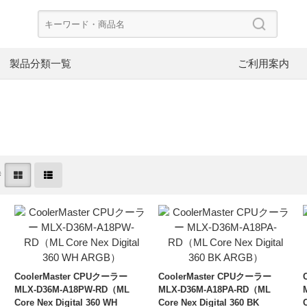
製品分類一覧
ご利用案内
CoolerMaster
Dee
ード
PCケース
CP
替
PowerColor
FS
ケースファン
電
Asustor
NZ
NAS
ネ
V-color
InW
SpotCam
ブ
ヘッドホン
イ
CoolerMaster CPUクーラー
CoolerMaster CPUクーラー
MLX-D36M-A18PW-RD（ML
MLX-D36M-A18PA-RD（ML
イヤーピース
イ
Core Nex Digital 360 WH
Core Nex Digital 360 BK