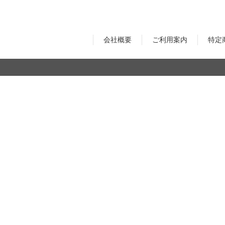
オーディオアクセサリー
Astell&Kern
AZLA
会社概要
ご利用案内
特定
Maestraudio
EMPIRE Audio
モーションキャプチャー
VR機器
ULTRASONE
SENDY AUDIO
ゲーム/VR
NOITOM
DPVR