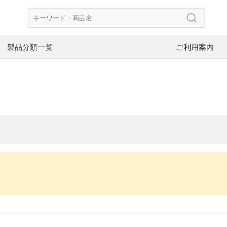
製品分類一覧
ご利用案内
CoolerMaster
Dee
ード
PCケース
CP
PowerColor
FS
ケースファン
電
Asustor
NZ
NAS
ネ
。
V-color
InW
SpotCam
ブ
ヘッドホン
イ
イヤーピース
イ