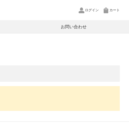
ログイン
カート
お問い合わせ
pCool
U
P
源
XT
ットワークカメラ
in
ルテクター
ヤホン用リケーブル
ヤープラグ