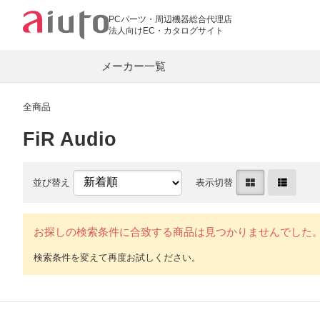
PCパーツ・周辺機器総合代理店
法人向けEC・カタログサイト
メーカー一覧
全商品
FiR Audio
PC関連
ASUS
AMD
マザーボード
グラフィックカ
並び替え
表示切替
RAZER
BIOSTAR
PCメモリー
CPUクーラー
COUGAR
SPARKLE
キーボード・マウス
LANカード
お探しの検索条件に合致する商品は見つかりませんでした
G.Skill
Team
Lian Li
LR-LINK
オーディオプレーヤー
イヤホン
aiuto
ワイヤレスイヤホン
モバイル DAC
オーディオ