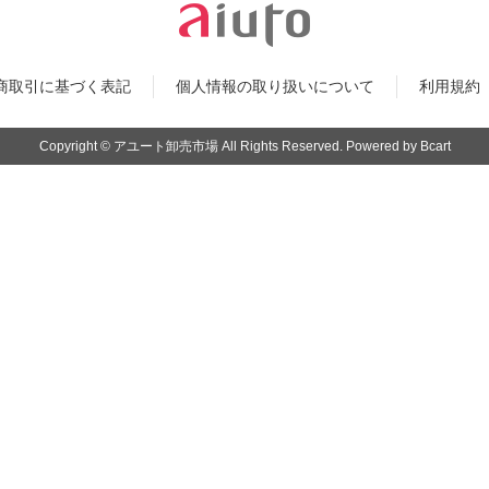
qdc
Fit
商取引に基づく表記
個人情報の取り扱いについて
利用規約
VOLK AUDIO
Nob
FIR AUDIO
Copyright © アユート卸売市場 All Rights Reserved. Powered by Bcart