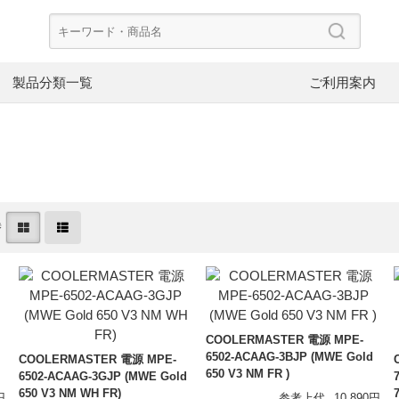
製品分類一覧
ご利用案内
CoolerMaster
Dee
ード
PCケース
CP
替
PowerColor
FS
ケースファン
電
Asustor
NZ
NAS
ネ
V-color
InW
SpotCam
ブ
COOLERMASTER 電源 MPE-
ヘッドホン
イ
6502-ACAAG-3BJP (MWE Gold
COOLERMASTER 電源 MPE-
650 V3 NM FR )
6502-ACAAG-3GJP (MWE Gold
イヤーピース
イ
650 V3 NM WH FR)
円
参考上代
10,890円