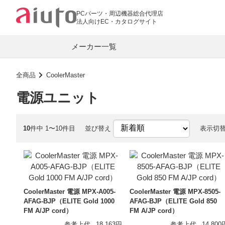
PCパーツ・周辺機器総合代理店
法人向けEC・カタログサイト
メーカー一覧
全商品
CoolerMaster
電源ユニット
PC関連
ASUS
AMD
マザーボード
グラフィックカ
10
件中 1〜10件目
並び替え
表示切
RAZER
BIOSTAR
PCメモリー
CPUクーラー
COUGAR
SPARKLE
キーボード・マウス
LANカード
G.Skill
Team
Lian Li
LR-LINK
CoolerMaster 電源 MPX-A005-
CoolerMaster 電源 MPX-8505-
オーディオプレーヤー
イヤホン
AFAG-BJP（ELITE Gold 1000
AFAG-BJP（ELITE Gold 850
aiuto
FM A/JP cord）
FM A/JP cord）
ワイヤレスイヤホン
モバイル DAC
オーディオ
参考上代
18,163円
参考上代
14,800