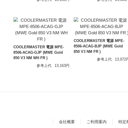
オーディオアクセサリー
Astell&Kern
AZLA
Maestraudio
EMPIRE Audio
モーションキャプチャー
VR機器
ULTRASONE
SENDY AUDIO
ゲーム/VR
COOLERMASTER 電源 MPE-
8506-ACAG-BJP (MWE Gold
COOLERMASTER 電源 MPE-
850 V3 NM FR )
8506-ACAG-GJP (MWE Gold
NOITOM
DPVR
850 V3 NM WH FR )
参考上代
13,072
参考上代
13,163円
会社概要
ご利用案内
特定