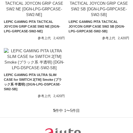
LEPIC GAMING PITA TACTICAL
LEPIC GAMING PITA TACTICAL
JOYCON GRIP CASE SW2 NE [DGN-
JOYCON GRIP CASE SW2 SB [DGN-
LPG-GRPCASE-SW2-NE]
LPG-GRPCASE-SW2-SB]
参考上代
2,420円
参考上代
2,420円
LEPIC GAMING PITA ULTRA SLIM
CASE for SWITCH 2[TM] Smoke (ブラ
ック系 半透明) [DGN-LPG-DSPCASE-
SW2-SB]
参考上代
2,420円
5
件中 1〜5件目