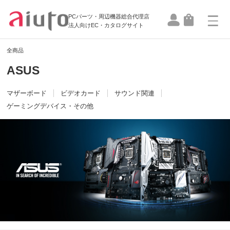
PCパーツ・周辺機器総合代理店
法人向けEC・カタログサイト
全商品
ASUS
マザーボード
ビデオカード
サウンド関連
ゲーミングデバイス・その他