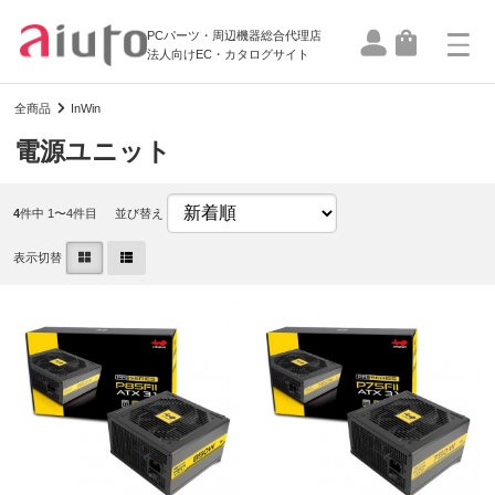
PCパーツ・周辺機器総合代理店
法人向けEC・カタログサイト
全商品
InWin
電源ユニット
4
件中 1〜4件目
並び替え
表示切替