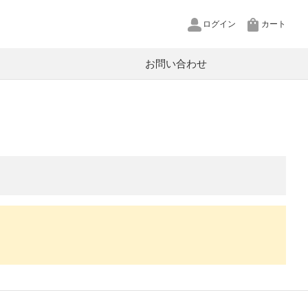
ログイン
カート
お問い合わせ
pCool
U
P
源
XT
ットワークカメラ
in
ルテクター
ヤホン用リケーブル
ヤープラグ