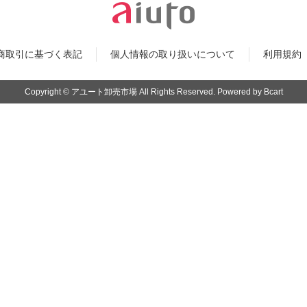
qdc
Fit
商取引に基づく表記
個人情報の取り扱いについて
利用規約
VOLK AUDIO
Nob
FIR AUDIO
Copyright © アユート卸売市場 All Rights Reserved. Powered by Bcart