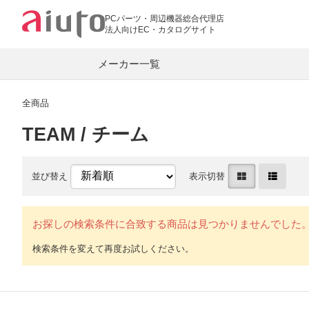
PCパーツ・周辺機器総合代理店
法人向けEC・カタログサイト
メーカー一覧
全商品
TEAM / チーム
PC関連
ASUS
AMD
マザーボード
グラフィックカ
並び替え
表示切替
RAZER
BIOSTAR
PCメモリー
CPUクーラー
COUGAR
SPARKLE
キーボード・マウス
LANカード
お探しの検索条件に合致する商品は見つかりませんでした
G.Skill
Team
Lian Li
LR-LINK
オーディオプレーヤー
イヤホン
aiuto
ワイヤレスイヤホン
モバイル DAC
オーディオ