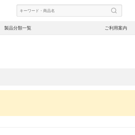
製品分類一覧
ご利用案内
CoolerMaster
Dee
ード
PCケース
CP
PowerColor
FS
ケースファン
電
Asustor
NZ
NAS
ネ
。
V-color
InW
SpotCam
ブ
ヘッドホン
イ
イヤーピース
イ