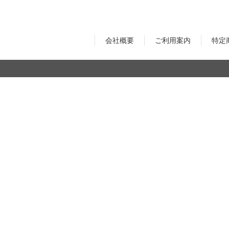
オーディオアクセサリー
Astell&Kern
AZLA
会社概要
ご利用案内
特定
Maestraudio
EMPIRE Audio
モーションキャプチャー
VR機器
ULTRASONE
SENDY AUDIO
ゲーム/VR
NOITOM
DPVR