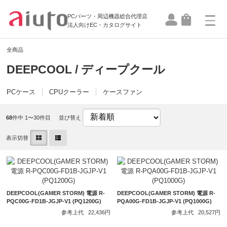
PCパーツ・周辺機器総合代理店
法人向けEC・カタログサイト
全商品
DEEPCOOL / ディープクール
PCケース
CPUクーラー
ケースファン
68
件中 1〜30件目
並び替え
表示切替
DEEPCOOL(GAMER STORM) 電源 R-
DEEPCOOL(GAMER STORM) 電源 R-
PQC00G-FD1B-JGJP-V1 (PQ1200G)
PQA00G-FD1B-JGJP-V1 (PQ1000G)
参考上代
22,436円
参考上代
20,527円