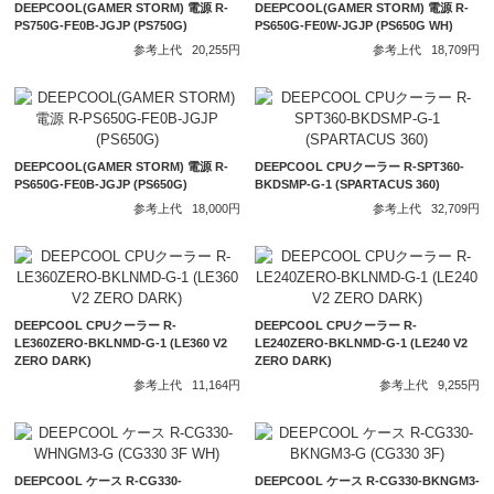
DEEPCOOL(GAMER STORM) 電源 R-
DEEPCOOL(GAMER STORM) 電源 R-
PS750G-FE0B-JGJP (PS750G)
PS650G-FE0W-JGJP (PS650G WH)
参考上代
20,255円
参考上代
18,709円
DEEPCOOL(GAMER STORM) 電源 R-
DEEPCOOL CPUクーラー R-SPT360-
PS650G-FE0B-JGJP (PS650G)
BKDSMP-G-1 (SPARTACUS 360)
参考上代
18,000円
参考上代
32,709円
DEEPCOOL CPUクーラー R-
DEEPCOOL CPUクーラー R-
LE360ZERO-BKLNMD-G-1 (LE360 V2
LE240ZERO-BKLNMD-G-1 (LE240 V2
ZERO DARK)
ZERO DARK)
参考上代
11,164円
参考上代
9,255円
DEEPCOOL ケース R-CG330-
DEEPCOOL ケース R-CG330-BKNGM3-