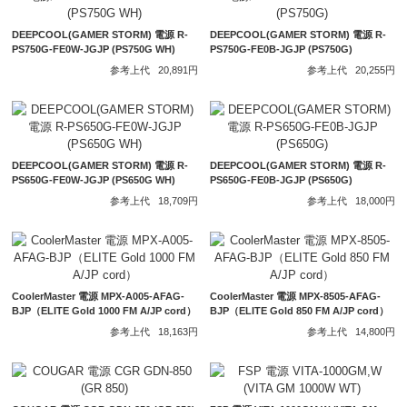
DEEPCOOL(GAMER STORM) 電源 R-
DEEPCOOL(GAMER STORM) 電源 R-
PS750G-FE0W-JGJP (PS750G WH)
PS750G-FE0B-JGJP (PS750G)
参考上代
20,891円
参考上代
20,255円
DEEPCOOL(GAMER STORM) 電源 R-
DEEPCOOL(GAMER STORM) 電源 R-
PS650G-FE0W-JGJP (PS650G WH)
PS650G-FE0B-JGJP (PS650G)
参考上代
18,709円
参考上代
18,000円
CoolerMaster 電源 MPX-A005-AFAG-
CoolerMaster 電源 MPX-8505-AFAG-
BJP（ELITE Gold 1000 FM A/JP cord）
BJP（ELITE Gold 850 FM A/JP cord）
参考上代
18,163円
参考上代
14,800円