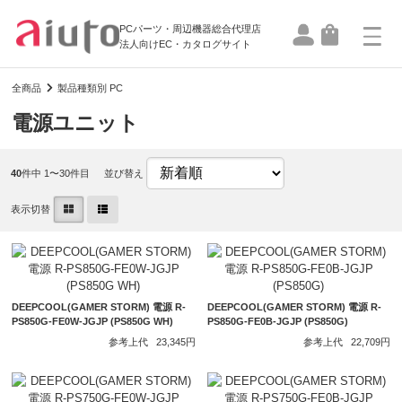
PCパーツ・周辺機器総合代理店
法人向けEC・カタログサイト
全商品
製品種類別 PC
電源ユニット
40
件中 1〜30件目
並び替え
表示切替
DEEPCOOL(GAMER STORM) 電源 R-
DEEPCOOL(GAMER STORM) 電源 R-
PS850G-FE0W-JGJP (PS850G WH)
PS850G-FE0B-JGJP (PS850G)
参考上代
23,345円
参考上代
22,709円