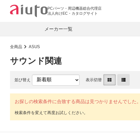
PCパーツ・周辺機器総合代理店
法人向けEC・カタログサイト
メーカー一覧
全商品
ASUS
サウンド関連
PC関連
ASUS
AMD
マザーボード
グラフィックカ
並び替え
表示切替
RAZER
BIOSTAR
PCメモリー
CPUクーラー
COUGAR
SPARKLE
キーボード・マウス
LANカード
お探しの検索条件に合致する商品は見つかりませんでした
G.Skill
Team
Lian Li
LR-LINK
オーディオプレーヤー
イヤホン
aiuto
ワイヤレスイヤホン
モバイル DAC
オーディオ