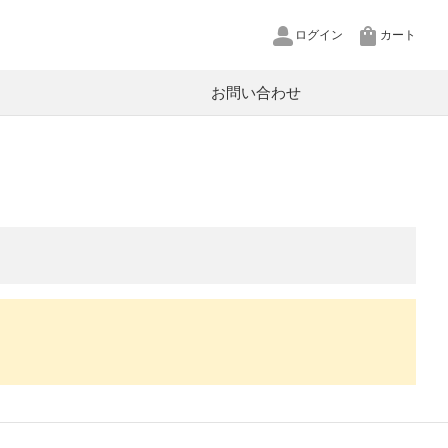
ログイン
カート
お問い合わせ
pCool
U
P
源
XT
ットワークカメラ
in
ルテクター
ヤホン用リケーブル
ヤープラグ