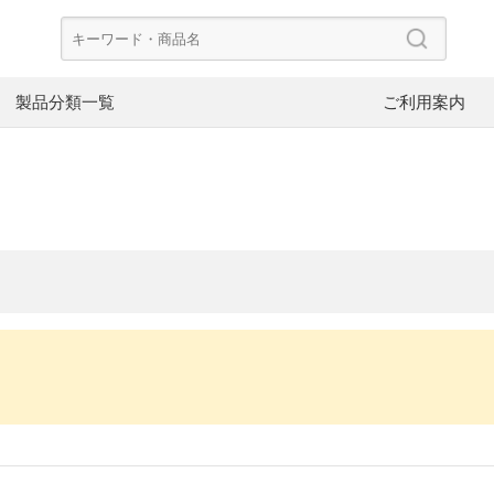
製品分類一覧
ご利用案内
CoolerMaster
Dee
ード
PCケース
CP
PowerColor
FS
ケースファン
電
Asustor
NZ
NAS
ネ
。
V-color
InW
SpotCam
ブ
ヘッドホン
イ
イヤーピース
イ