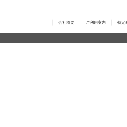
オーディオアクセサリー
Astell&Kern
AZLA
会社概要
ご利用案内
特定
Maestraudio
EMPIRE Audio
モーションキャプチャー
VR機器
ULTRASONE
SENDY AUDIO
ゲーム/VR
NOITOM
DPVR