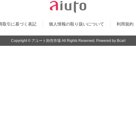
qdc
Fit
商取引に基づく表記
個人情報の取り扱いについて
利用規約
VOLK AUDIO
Nob
FIR AUDIO
Copyright © アユート卸売市場 All Rights Reserved. Powered by Bcart