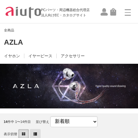
PCパーツ・周辺機器総合代理店
法人向けEC・カタログサイト
全商品
AZLA
イヤホン
イヤーピース
アクセサリー
14
件中 1〜14件目
並び替え
表示切替