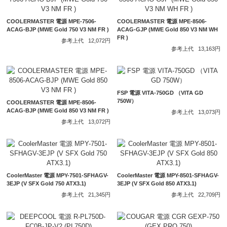
COOLERMASTER 電源 MPE-7506-
COOLERMASTER 電源 MPE-8506-
ACAG-BJP (MWE Gold 750 V3 NM FR )
ACAG-GJP (MWE Gold 850 V3 NM WH
FR )
参考上代
12,072円
参考上代
13,163円
FSP 電源 VITA-750GD （VITA GD
750W）
COOLERMASTER 電源 MPE-8506-
ACAG-BJP (MWE Gold 850 V3 NM FR )
参考上代
13,073円
参考上代
13,072円
CoolerMaster 電源 MPY-7501-SFHAGV-
CoolerMaster 電源 MPY-8501-SFHAGV-
3EJP (V SFX Gold 750 ATX3.1)
3EJP (V SFX Gold 850 ATX3.1)
参考上代
21,345円
参考上代
22,709円