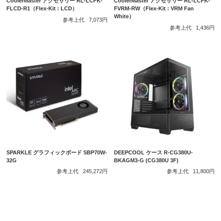
CoolerMaster アクセサリー RL-LCFK-
CoolerMaster アクセサリー RL-LCFK-
FLCD-R1（Flex-Kit : LCD）
FVRM-RW（Flex-Kit : VRM Fan
White）
参考上代
7,073円
参考上代
1,436円
SPARKLE グラフィックボード SBP70W-
DEEPCOOL ケース R-CG380U-
32G
BKAGM3-G (CG380U 3F)
参考上代
245,272円
参考上代
11,800円