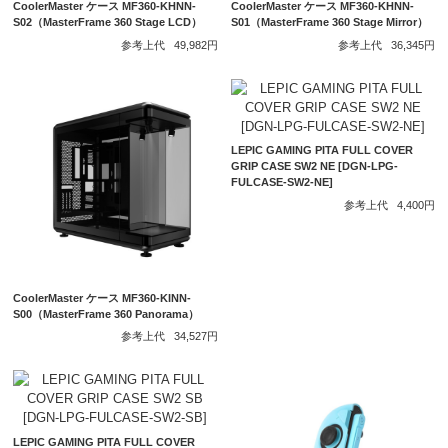
CoolerMaster ケース MF360-KHNN-
CoolerMaster ケース MF360-KHNN-
S02（MasterFrame 360 Stage LCD）
S01（MasterFrame 360 Stage Mirror）
参考上代
49,982円
参考上代
36,345円
LEPIC GAMING PITA FULL COVER
GRIP CASE SW2 NE [DGN-LPG-
FULCASE-SW2-NE]
参考上代
4,400円
CoolerMaster ケース MF360-KINN-
S00（MasterFrame 360 Panorama）
参考上代
34,527円
LEPIC GAMING PITA FULL COVER