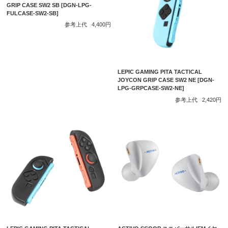
GRIP CASE SW2 SB [DGN-LPG-
FULCASE-SW2-SB]
参考上代
4,400円
LEPIC GAMING PITA TACTICAL
JOYCON GRIP CASE SW2 NE [DGN-
LPG-GRPCASE-SW2-NE]
参考上代
2,420円