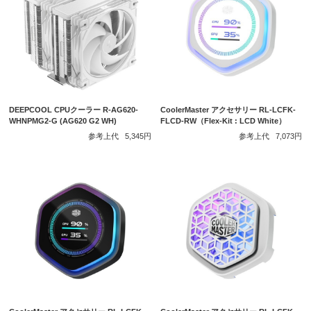
DEEPCOOL CPUクーラー R-AG620-
CoolerMaster アクセサリー RL-LCFK-
WHNPMG2-G (AG620 G2 WH)
FLCD-RW（Flex-Kit : LCD White）
参考上代
5,345円
参考上代
7,073円