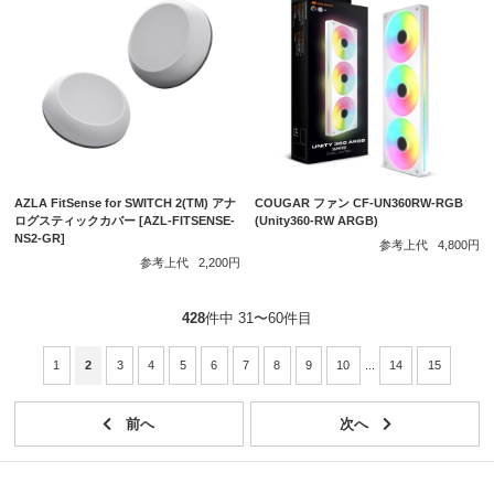
AZLA FitSense for SWITCH 2(TM) アナ
COUGAR ファン CF-UN360RW-RGB
ログスティックカバー [AZL-FITSENSE-
(Unity360-RW ARGB)
NS2-GR]
参考上代
4,800円
参考上代
2,200円
428
件中 31〜60件目
1
2
3
4
5
6
7
8
9
10
...
14
15