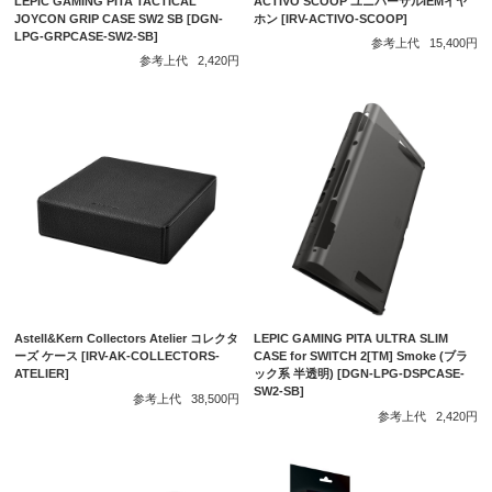
LEPIC GAMING PITA TACTICAL
ACTIVO SCOOP ユニバーサルIEMイヤ
JOYCON GRIP CASE SW2 SB [DGN-
ホン [IRV-ACTIVO-SCOOP]
LPG-GRPCASE-SW2-SB]
参考上代
15,400円
参考上代
2,420円
Astell&Kern Collectors Atelier コレクタ
LEPIC GAMING PITA ULTRA SLIM
ーズ ケース [IRV-AK-COLLECTORS-
CASE for SWITCH 2[TM] Smoke (ブラ
ATELIER]
ック系 半透明) [DGN-LPG-DSPCASE-
SW2-SB]
参考上代
38,500円
参考上代
2,420円